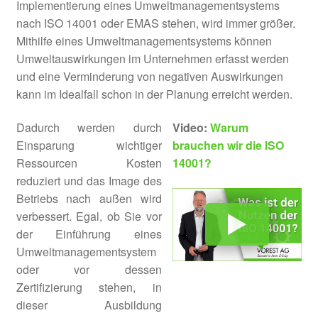
Implementierung eines Umweltmanagementsystems
Umweltmanagementbeauftragter
nach ISO 14001 oder EMAS stehen, wird immer größer.
ISO 14001
Mithilfe eines Umweltmanagementsystems können
Umweltauswirkungen im Unternehmen erfasst werden
Umweltmanager &
und eine Verminderung von negativen Auswirkungen
Nachhaltigkeitsmanager
kann im Idealfall schon in der Planung erreicht werden.
Auditor/Leitender Auditor ISO
Dadurch werden durch
Video:
Warum
14001
Einsparung wichtiger
brauchen wir die ISO
Ressourcen Kosten
14001?
Unter
Energieaudit DIN EN 16247-1
reduziert und das Image des
öffnen
Betriebs nach außen wird
Unter
verbessert. Egal, ob Sie vor
Energiemanagement ISO 50001
öffnen
der Einführung eines
Unter
Umweltmanagementsystem
Nachhaltigkeitsmanagement /
öffnen
oder vor dessen
CSR ISO 26000
Zertifizierung stehen, in
dieser Ausbildung
Kostenloser E-Learning Kurs