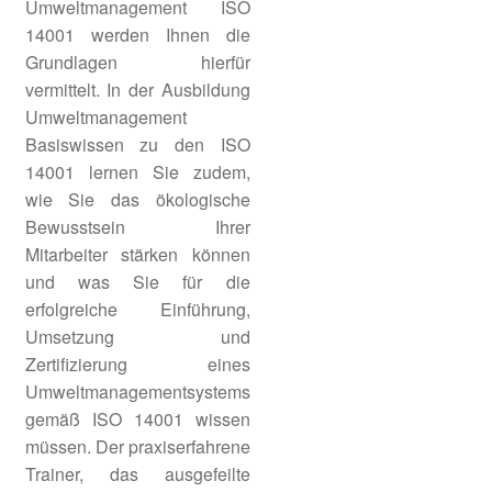
Umweltmanagement ISO
Arbeitsanweisungen erstellen
14001 werden Ihnen die
Grundlagen hierfür
Unter
Arbeitsschutzmanagement
vermittelt. In der Ausbildung
öffnen
Umweltmanagement
Unter
QS
Basiswissen zu den ISO
öffnen
14001 lernen Sie zudem,
Unter
IT
wie Sie das ökologische
öffnen
Bewusstsein Ihrer
Unter
Prozesse & KVP
Mitarbeiter stärken können
öffnen
und was Sie für die
Unter
HACCP
erfolgreiche Einführung,
öffnen
Umsetzung und
Unter
Zertifizierung eines
LEAN & 6 Sigma
öffnen
Umweltmanagementsystems
gemäß ISO 14001 wissen
müssen. Der praxiserfahrene
Trainer, das ausgefeilte