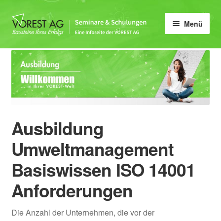
Zur
Zum
Menü
Navigation
Inhalt
springen
springen
Home
Unter
Qualität
öffnen
Unter
Umwelt & Energie
öffnen
Ausbildung
Unter
Weiterbildung
öffnen
Umweltmanagement
Umweltmanagement
Basiswissen ISO 14001
Basiswissen ISO 14001
Anforderungen
Interner Auditor ISO 14001
Die Anzahl der Unternehmen, die vor der
UMB