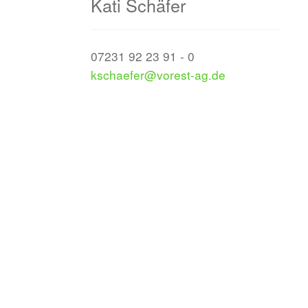
Kati Schäfer
07231 92 23 91 - 0
kschaefer@vorest-ag.de