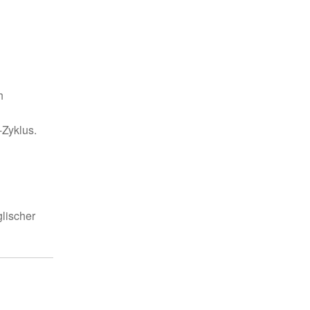
h
-Zyklus.
lischer