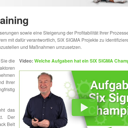
aining
rungen sowie eine Steigerung der Profitabilität Ihrer Prozess
m mit dafür verantwortlich, SIX SIGMA Projekte zu identifizier
enzustellen und Maßnahmen umzusetzen.
Sie die
Video:
Welche Aufgaben hat ein SIX SIGMA Cham
aktoren
rnehmen
d Ihrer
fristig
eht das
kt. Der
ack Belt