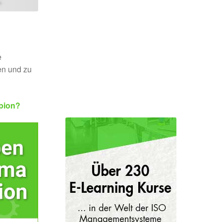
e
en und zu
pion?