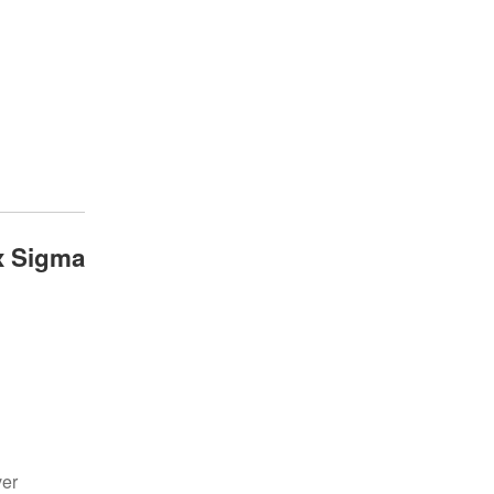
x Sigma
ver