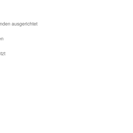
nden ausgerichtet
en
n
tzt