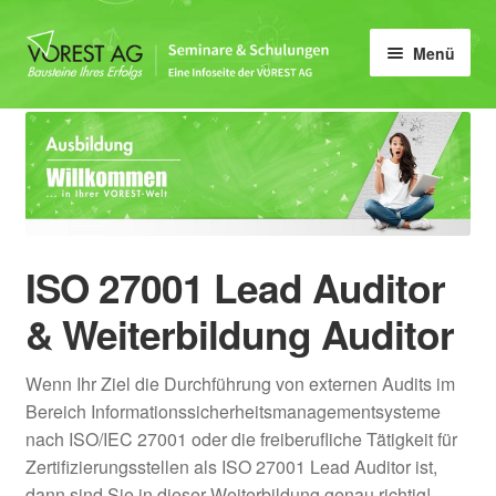
Zur
Zum
Menü
Navigation
Inhalt
springen
springen
Home
Unter
Qualität
öffnen
Unter
Umwelt & Energie
öffnen
ISO 27001 Lead Auditor
Unter
Arbeitsschutzmanagement
öffnen
& Weiterbildung Auditor
Unter
QS
öffnen
Wenn Ihr Ziel die Durchführung von externen Audits im
Unter
IT
Bereich Informationssicherheitsmanagementsysteme
öffnen
nach ISO/IEC 27001 oder die freiberufliche Tätigkeit für
Betrieblicher
Zertifizierungsstellen als ISO 27001 Lead Auditor ist,
Datenschutzbeauftragter
dann sind Sie in dieser Weiterbildung genau richtig!