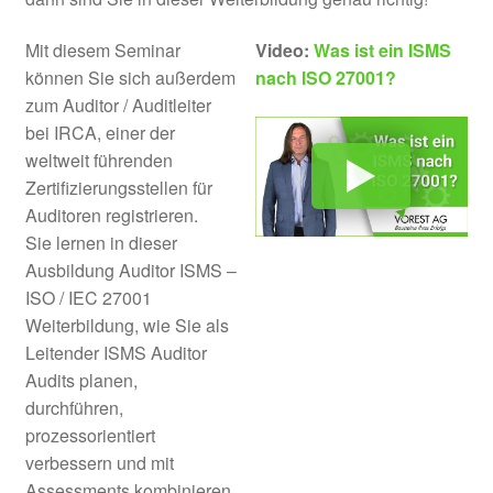
Mit diesem Seminar
Video:
Was ist ein ISMS
Basiswissen ISO/IEC 27001
können Sie sich außerdem
nach ISO 27001?
zum Auditor / Auditleiter
Interner Auditor ISO/IEC 27001
bei IRCA, einer der
weltweit führenden
ISMS Beauftragter ISO/IEC 27001
Zertifizierungsstellen für
Auditoren registrieren.
Auditor/Leitender Auditor
Sie lernen in dieser
ISO/IEC 27001
Ausbildung Auditor ISMS –
ISO / IEC 27001
Unter
Prozesse & KVP
Weiterbildung, wie Sie als
öffnen
Leitender ISMS Auditor
Unter
HACCP
Audits planen,
öffnen
durchführen,
Unter
LEAN & 6 Sigma
prozessorientiert
öffnen
verbessern und mit
Assessments kombinieren