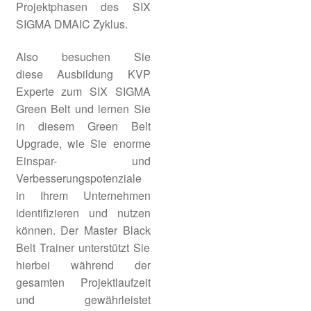
Projektphasen des SIX
Kostenloser E-Learning Kurs
SIGMA DMAIC Zyklus.
Arbeitsanweisungen erstellen
Also besuchen Sie
Unter
HACCP
diese Ausbildung KVP
öffnen
Experte zum SIX SIGMA
Unter
LEAN & 6 Sigma
Green Belt und lernen Sie
öffnen
in diesem Green Belt
Unter
SIX SIGMA
Upgrade, wie Sie enorme
öffnen
Einspar- und
Verbesserungspotenziale
SIX SIGMA Yellow Belt
in Ihrem Unternehmen
identifizieren und nutzen
SIX SIGMA Green Belt
können. Der Master Black
Belt Trainer unterstützt Sie
SIX SIGMA Black Belt
hierbei während der
gesamten Projektlaufzeit
LEAN SIX SIGMA Green Belt
und gewährleistet