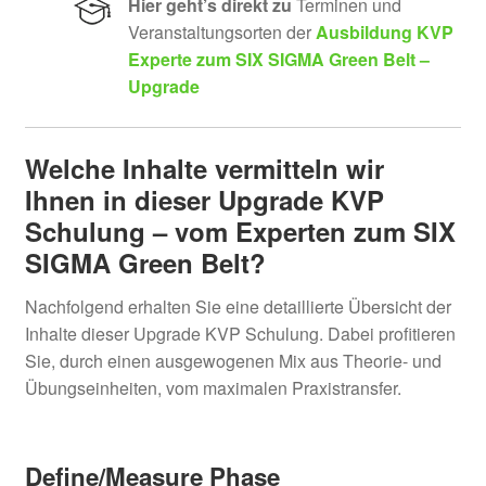
Hier geht’s direkt zu
Terminen und
Unter
Statistik
Veranstaltungsorten der
Ausbildung KVP
öffnen
Experte zum SIX SIGMA Green Belt –
Kostenloser E-Learning Kurs
Upgrade
Arbeitsanweisungen erstellen
Welche Inhalte vermitteln wir
Ihnen in dieser
Upgrade KVP
Schulung – vom Experten zum SIX
SIGMA Green Belt
?
Nachfolgend erhalten Sie eine detaillierte Übersicht der
Inhalte dieser Upgrade KVP Schulung. Dabei profitieren
Sie, durch einen ausgewogenen Mix aus Theorie- und
Übungseinheiten, vom maximalen Praxistransfer.
Define/Measure Phase