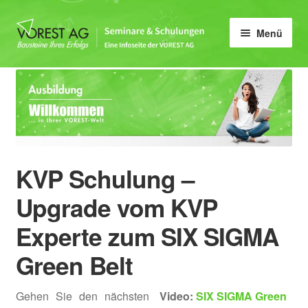
Zur
Zum
Menü
Navigation
Inhalt
springen
springen
Home
Unter
Qualität
öffnen
Unter
Umwelt & Energie
öffnen
KVP Schulung –
Unter
Arbeitsschutzmanagement
öffnen
Upgrade vom KVP
Unter
QS
Experte zum SIX SIGMA
öffnen
Unter
IT
Green Belt
öffnen
Unter
Prozesse & KVP
Gehen Sie den nächsten
Video:
SIX SIGMA Green
öffnen