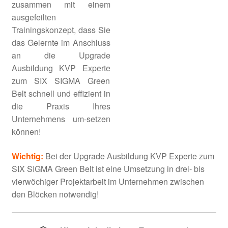
zusammen mit einem
LEAN SIX SIGMA Black Belt
ausgefeilten
Trainingskonzept, dass Sie
SIX SIGMA Champions-Training
das Gelernte im Anschluss
an die Upgrade
Upgrade KVP Experte zum SIX
Ausbildung KVP Experte
SIGMA Green Belt
zum SIX SIGMA Green
Belt schnell und effizient in
Upgrade SIX SIGMA Green Belt
die Praxis Ihres
zum Black Belt
Unternehmens um-setzen
können!
Upgrade Green Belt oder Black
Wichtig:
Bei der Upgrade Ausbildung KVP Experte zum
Belt zu LEAN GB oder LEAN BB
SIX SIGMA Green Belt ist eine Umsetzung in drei- bis
vierwöchiger Projektarbeit im Unternehmen zwischen
DoE – Design of Experiments
den Blöcken notwendig!
Unter
LEAN & 5S Methode
öffnen