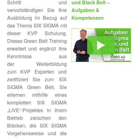
Schritt und
und Black Belt –
Unter
Prozessmanagement &
vervollständigen Sie Ihre
Aufgaben &
öffnen
Prozessoptimierung
Ausbildung im Bezug auf
Kompetenzen
das Thema SIX SIGMA mit
Unter
Kontinuierlicher
dieser KVP Schulung.
öffnen
Verbesserungsprozess KVP
Dieses Green Belt Training
erweitert und ergänzt Ihre
KVP Manager Seminar
Kenntnisse aus
der Weiterbildung
KVP Grundlagen & Methoden
zum KVP Experten und
zertifiziert Sie zum SIX
SIGMA Green Belt. Sie
KVP Coach
erlernen mithilfe eines
kompletten SIX SIGMA
KVP Experte
„LIVE“-Projektes in Ihrem
Betrieb zwischen den
Upgrade KVP Experte – SIX
Blöcken, die SIX SIGMA
SIGMA Green Belt
Vorgehensweise und die