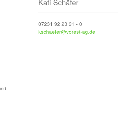
Kati Schäfer
07231 92 23 91 - 0
kschaefer@vorest-ag.de
und