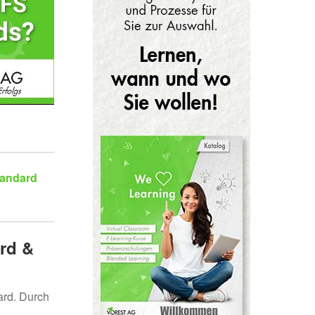
tandard
ard &
ard. Durch