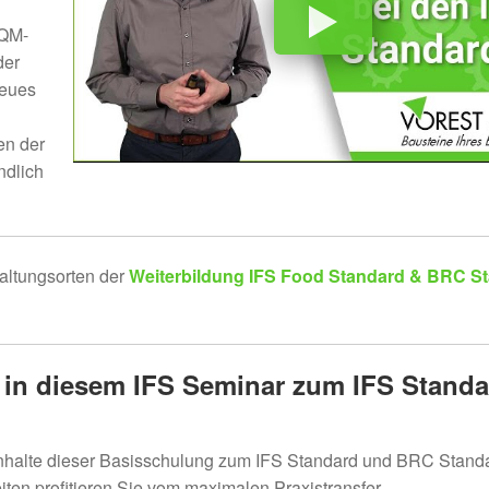
 QM-
der
neues
en der
ndlich
altungsorten der
Weiterbildung IFS Food Standard & BRC S
n in diesem IFS Seminar zum IFS Stand
r Inhalte dieser Basisschulung zum IFS Standard und BRC Stand
n profitieren Sie vom maximalen Praxistransfer.