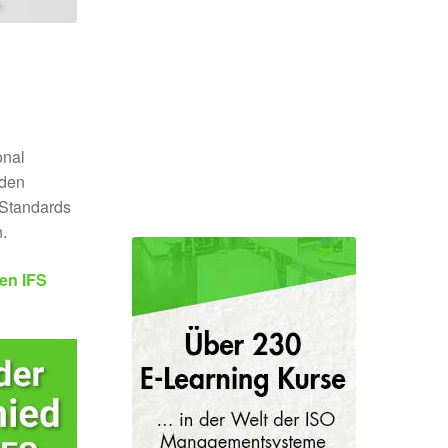
onal
 den
 Standards
.
hen IFS