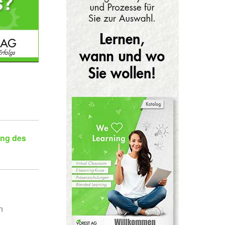
ung des
n