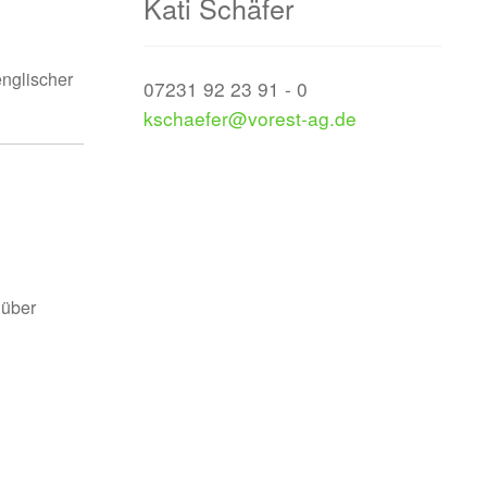
Kati Schäfer
englischer
07231 92 23 91 - 0
kschaefer@vorest-ag.de
d
 über