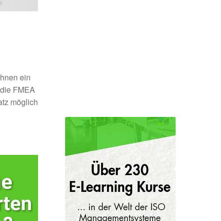
ihnen ein
t die FMEA
atz möglich