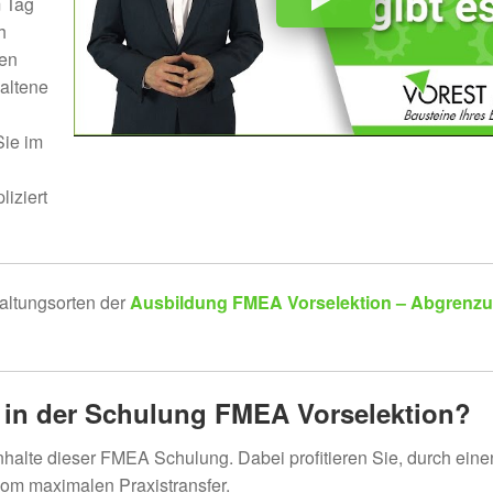
m Tag
h
sen
haltene
ie im
iziert
altungsorten der
Ausbildung FMEA Vorselektion – Abgrenz
n in der Schulung
FMEA Vorselektion
?
Inhalte dieser FMEA Schulung. Dabei profitieren Sie, durch eine
om maximalen Praxistransfer.