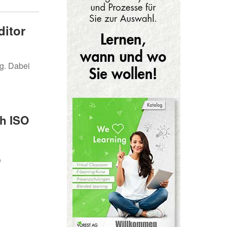
ditor
ng. Dabei
h ISO
e