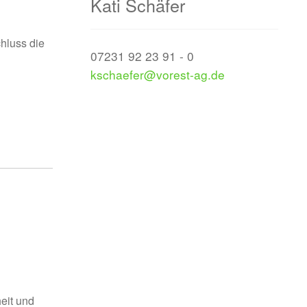
Kati Schäfer
hluss die
07231 92 23 91 - 0
kschaefer@vorest-ag.de
eit und