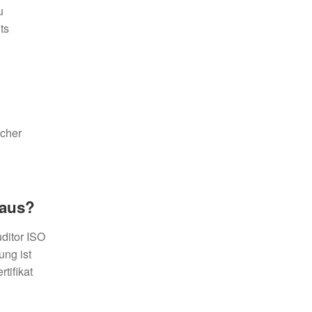
u
ts
scher
 aus?
ditor ISO
ung ist
tifikat