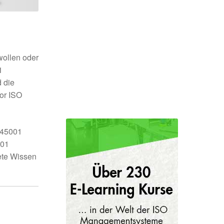
wollen oder
1
 die
or ISO
O 45001
001
ete Wissen