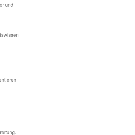
er und
iswissen
entieren
reitung.