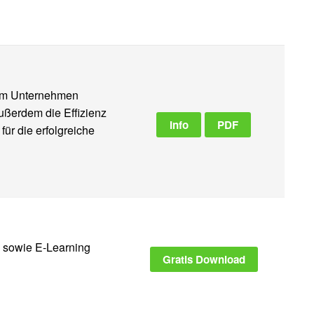
e im Unternehmen
außerdem die Effizienz
Info
PDF
ür die erfolgreiche
e sowie E-Learning
Gratis Download