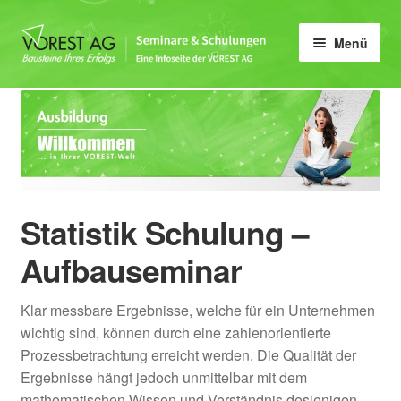
Zur
Zum
Menü
Navigation
Inhalt
springen
springen
Home
Unter
Qualität
öffnen
Unter
Umwelt & Energie
öffnen
Statistik Schulung –
Unter
Arbeitsschutzmanagement
öffnen
Aufbauseminar
Unter
QS
öffnen
Klar messbare Ergebnisse, welche für ein Unternehmen
Unter
Qualitätssicherung QS
wichtig sind, können durch eine zahlenorientierte
öffnen
Prozessbetrachtung erreicht werden. Die Qualität der
Basiswissen FMEA
Ergebnisse hängt jedoch unmittelbar mit dem
mathematischen Wissen und Verständnis desjenigen