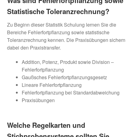
Was sind Fehlerfortpflanzung sowie
öffnen
Statistische Toleranzrechnung?
Unter
HACCP
öffnen
Zu Beginn dieser Statistik Schulung lernen Sie die
Unter
LEAN & 6 Sigma
Bereiche Fehlerfortpflanzung sowie statistische
öffnen
Toleranzrechnung kennen. Die Praxisübungen sichern
Unter
dabei den Praxistransfer.
SIX SIGMA
öffnen
Addition, Potenz, Produkt sowie Division –
Unter
LEAN & 5S Methode
Fehlerfortpflanzung
öffnen
Gaußsches Fehlerfortpflanzungsgesetz
Unter
Statistik
Lineare Fehlerfortpflanzung
öffnen
Fehlerfortpflanzung bei Standardabweichung
Statistik Grundlagen
Praxisübungen
Statistik Aufbauschulung
Welche Regelkarten und
SPC – Statistische
Stichprobensysteme
sollten Sie
Prozesslenkung