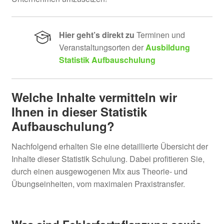
8D Methode
Hier geht’s direkt zu
Terminen und
Veranstaltungsorten der
Ausbildung
Problemanalyse
Statistik Aufbauschulung
APQP und Qualitätsplanung
Welche Inhalte vermitteln wir
PPAP und PPF
Ihnen in dieser
Statistik
Aufbauschulung?
Unter
Risikomanagement ISO 31000
öffnen
Nachfolgend erhalten Sie eine detaillierte Übersicht der
Kostenloser E-Learning Kurs
Inhalte dieser Statistik Schulung. Dabei profitieren Sie,
Arbeitsanweisungen erstellen
durch einen ausgewogenen Mix aus Theorie- und
Übungseinheiten, vom maximalen Praxistransfer.
Unter
IT
öffnen
Unter
Prozesse & KVP