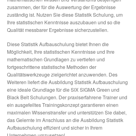
FMEA Moderator
zusammen, der für die Auswertung der Ergebnisse
zuständig ist. Nutzen Sie diese Statistik Schulung, um
Ihre statistischen Kenntnisse auszubauen und so die
FMEA Vorselektion
Qualität messbarer Ergebnisse sicherzustellen.
Statistik Grundlagen
Diese Statistik Aufbauschulung bietet Ihnen die
Möglichkeit, Ihre statistischen Kenntnisse und Ihre
Statistik Aufbauschulung
mathematischen Grundlagen zu vertiefen und
fortgeschrittene statistische Methoden der
MSA und PPE
Qualitätswerkzeuge zielgerichtet anzuwenden. Des
Weiteren liefert die Ausbildung Statistik Aufbauschulung
Prüfmittelmanagement /
eine ideale Grundlage für die SIX SIGMA Green und
Prüfmittelbeauftragter
Black Belt Schulungen. Der praxiserfahrene Trainer und
ein ausgefeiltes Trainingskonzept garantieren einen
Statistische Prozesslenkung
maximalen Wissenstransfer und unterstützen Sie dabei,
SPC
das Gelernte im Anschluss an die Ausbildung Statistik
Aufbauschulung effizient und sicher in Ihrem
Lieferantenauditor
Unternehmen umzusetzen!