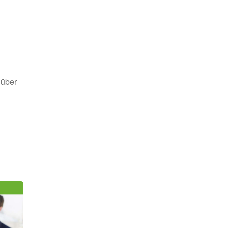
d
 über