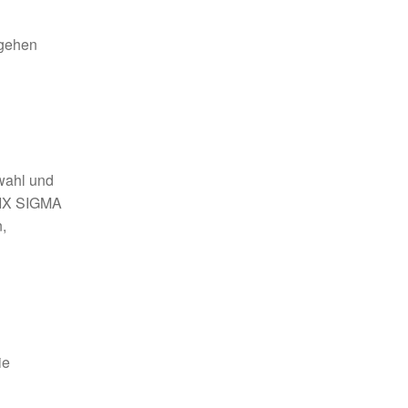
 gehen
swahl und
SIX SIGMA
,
ie