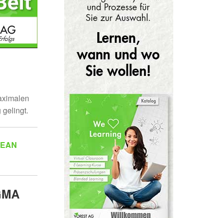
aximalen
gelingt.
 LEAN
IGMA