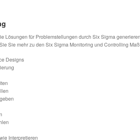
ng
ie Lösungen für Problemstellungen durch Six Sigma generieren
Sie Sie mehr zu den Six Sigma Monitoring und Controlling Ma
ce Designs
ierung
iten
llen
rgeben
n
hlen
ie Interpretieren