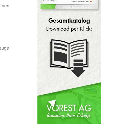
einen
zeuge