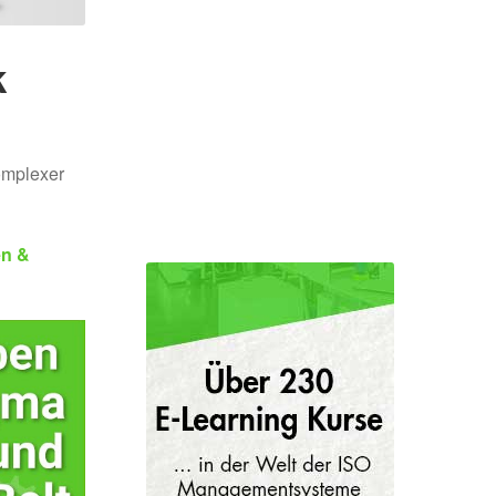
k
omplexer
en &