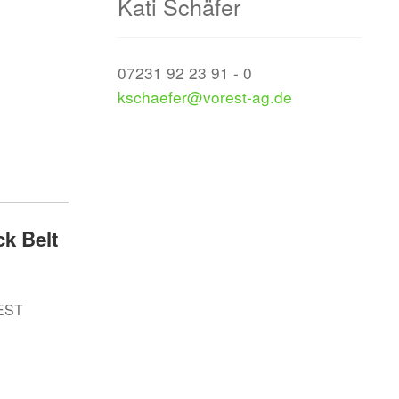
Kati Schäfer
07231 92 23 91 - 0
kschaefer@vorest-ag.de
k Belt
REST