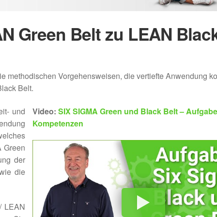
N Green Belt zu LEAN Blac
 die methodischen Vorgehensweisen, die vertiefte Anwendung k
ack Belt.
it- und
Video:
SIX SIGMA Green und Black Belt – Aufgab
wendung
Kompetenzen
welches
A Green
ung der
wie die
 / LEAN