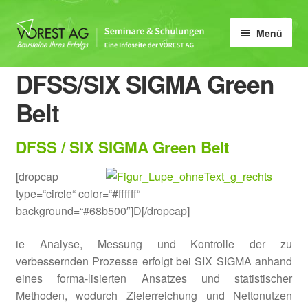
Zur
Zum
Menü
Navigation
Inhalt
springen
springen
Home
DFSS/SIX SIGMA Green
Unter
Belt
Qualität
öffnen
Unter
Umwelt & Energie
DFSS / SIX SIGMA Green Belt
öffnen
Unter
[dropcap
Arbeitsschutzmanagement
öffnen
type=“circle“ color=“#ffffff“
Unter
background=“#68b500″]D[/dropcap]
QS
öffnen
ie Analyse, Messung und Kontrolle der zu
Unter
IT
verbessernden Prozesse erfolgt bei SIX SIGMA anhand
öffnen
eines forma-lisierten Ansatzes und statistischer
Unter
Prozesse & KVP
Methoden, wodurch Zielerreichung und Nettonutzen
öffnen