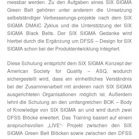
messbar werden. Zu den Aufgaben eines SIX SIGMA
Unter
HACCP
Green Belt gehören unter anderem die Umsetzung
öffnen
selbstständiger Verbesserungs-projekte nach dem SIX
Unter
LEAN & 6 Sigma
SIGMA DMAIC Zyklus und die Unterstützung der SIX
öffnen
SIGMA Black Belts. Der SIX SIGMA Gedanke wird
hierbei durch die Ergänzung um DFSS – Design for SIX
SIGMA schon bei der Produktentwicklung integriert.
Diese Schulung entspricht dem SIX SIGMA Konzept der
American Society for Quality – ASQ, wodurch
sichergestellt wird, dass ein einheitliches Verständnis
bei der Zusammenarbeit mit anderen nach SIX SIGMA
ausgerichteten Organisationen möglich ist. Außerdem
lehnt die Schulung an den umfangreichen BOK – Body
of Knowledge von SIX SIGMA an und wird durch zwei
DFSS Blöcke erweitert. Das Training basiert auf einem
anspruchsvollen „LIVE“- Projekt zwischen den SIX
SIGMA Green Belt Blöcken sowie zwischen den DFSS