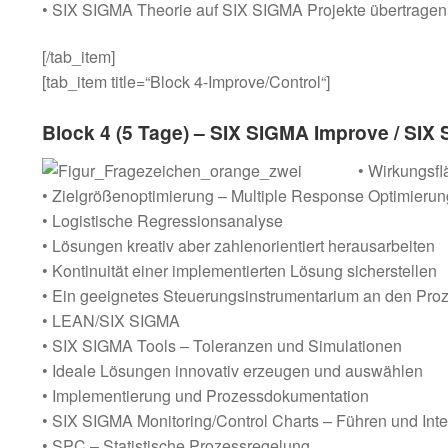
• SIX SIGMA Theorie auf SIX SIGMA Projekte übertragen
[/tab_item]
[tab_item title=“Block 4-Improve/Control“]
Block 4 (5 Tage) – SIX SIGMA Improve / SIX
• Wirkungsf
• Zielgrößenoptimierung – Multiple Response Optimierun
• Logistische Regressionsanalyse
• Lösungen kreativ aber zahlenorientiert herausarbeiten
• Kontinuität einer implementierten Lösung sicherstellen
• Ein geeignetes Steuerungsinstrumentarium an den Pro
• LEAN/SIX SIGMA
• SIX SIGMA Tools – Toleranzen und Simulationen
• Ideale Lösungen innovativ erzeugen und auswählen
• Implementierung und Prozessdokumentation
• SIX SIGMA Monitoring/Control Charts – Führen und Inte
• SPC – Statistische Prozessregelung