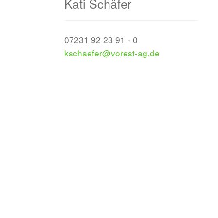
Kati Schäfer
07231 92 23 91 - 0
kschaefer@vorest-ag.de