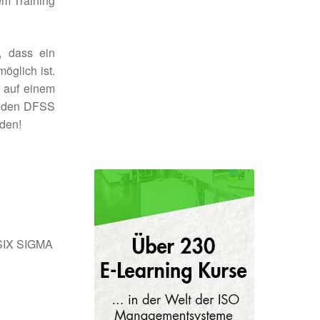
em Training
, dass ein
öglich ist.
 auf einem
n den DFSS
rden!
/SIX SIGMA