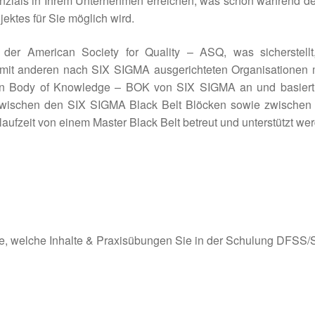
nzials in Ihrem Unternehmen erreichen, was schon während d
ktes für Sie möglich wird.
er American Society for Quality – ASQ, was sicherstellt
mit anderen nach SIX SIGMA ausgerichteten Organisationen m
en Body of Knowledge – BOK von SIX SIGMA an und basiert
 zwischen den SIX SIGMA Black Belt Blöcken sowie zwische
ufzeit von einem Master Black Belt betreut und unterstützt we
 Sie, welche Inhalte & Praxisübungen Sie in der Schulung DFSS