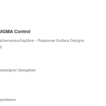
 SIGMA Control
lächenversuchspläne – Response Surface Designs
g
zesseigner übergeben
rpretieren