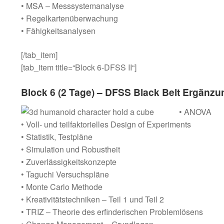
• MSA – Messsystemanalyse
• Regelkartenüberwachung
• Fähigkeitsanalysen
[/tab_item]
[tab_item title=“Block 6-DFSS II“]
Block 6 (2 Tage) – DFSS Black Belt Ergänzun
• ANOVA
• Voll- und teilfaktorielles Design of Experiments
• Statistik, Testpläne
• Simulation und Robustheit
• Zuverlässigkeitskonzepte
• Taguchi Versuchspläne
• Monte Carlo Methode
• Kreativitätstechniken – Teil 1 und Teil 2
• TRIZ – Theorie des erfinderischen Problemlösens