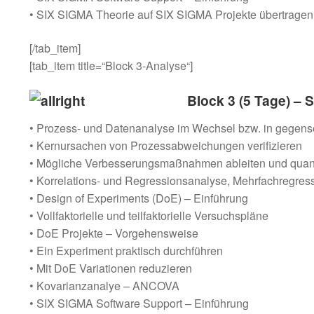
• SIX SIGMA Theorie auf SIX SIGMA Projekte übertragen
[/tab_item]
[tab_item title=“Block 3-Analyse“]
Block 3 (5 Tage) –
• Prozess- und Datenanalyse im Wechsel bzw. in gegense
• Kernursachen von Prozessabweichungen verifizieren
• Mögliche Verbesserungsmaßnahmen ableiten und quant
• Korrelations- und Regressionsanalyse, Mehrfachregress
• Design of Experiments (DoE) – Einführung
• Vollfaktorielle und teilfaktorielle Versuchspläne
• DoE Projekte – Vorgehensweise
• Ein Experiment praktisch durchführen
• Mit DoE Variationen reduzieren
• Kovarianzanalye – ANCOVA
• SIX SIGMA Software Support – Einführung