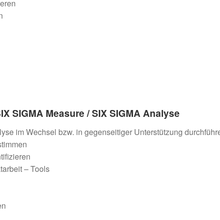
ieren
n
 SIX SIGMA Measure / SIX SIGMA Analyse
yse im Wechsel bzw. in gegenseitiger Unterstützung durchführ
estimmen
ifizieren
arbeit – Tools
en