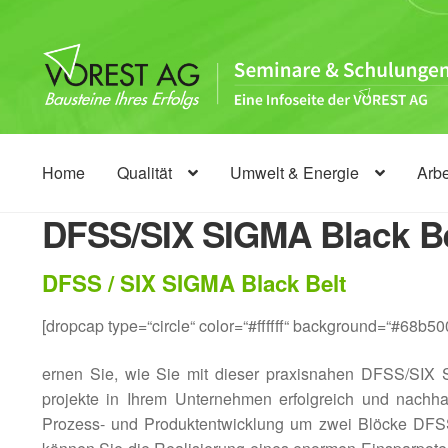
Zur
Zum
Navigation
Inhalt
springen
springen
Home
Qualität
Umwelt & Energie
Arb
DFSS/SIX SIGMA Black Be
DFSS / SIX SIGMA Black Belt
[dropcap type=“circle“ color=“#ffffff“ background=“#68b50
ernen Sie, wie Sie mit dieser praxisnahen DFSS/SIX
projekte in Ihrem Unternehmen erfolgreich und nachh
Prozess- und Produktentwicklung um zwei Blöcke DFSS