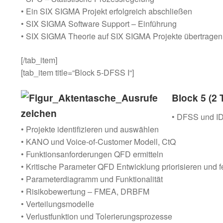
• Ein SIX SIGMA Projekt erfolgreich abschließen
• SIX SIGMA Software Support – Einführung
• SIX SIGMA Theorie auf SIX SIGMA Projekte übertragen
[/tab_item]
[tab_item title=“Block 5-DFSS I“]
Block 5 (2
• DFSS und I
• Projekte identifizieren und auswählen
• KANO und Voice-of-Customer Modell, CtQ
• Funktionsanforderungen QFD ermitteln
• Kritische Parameter QFD Entwicklung priorisieren und
• Parameterdiagramm und Funktionalität
• Risikobewertung – FMEA, DRBFM
• Verteilungsmodelle
• Verlustfunktion und Tolerierungsprozesse