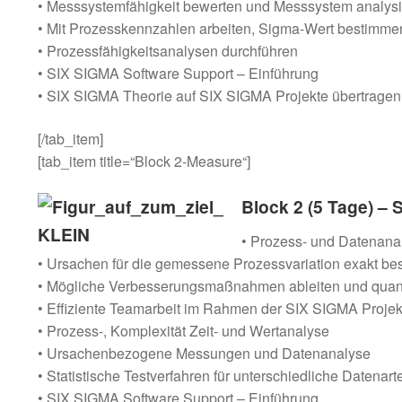
• Messsystemfähigkeit bewerten und Messsystem analys
• Mit Prozesskennzahlen arbeiten, Sigma-Wert bestimme
• Prozessfähigkeitsanalysen durchführen
• SIX SIGMA Software Support – Einführung
• SIX SIGMA Theorie auf SIX SIGMA Projekte übertragen
[/tab_item]
[tab_item title=“Block 2-Measure“]
Block 2 (5 Tage) –
• Prozess- und Datenanal
• Ursachen für die gemessene Prozessvariation exakt b
• Mögliche Verbesserungsmaßnahmen ableiten und quant
• Effiziente Teamarbeit im Rahmen der SIX SIGMA Projekt
• Prozess-, Komplexität Zeit- und Wertanalyse
• Ursachenbezogene Messungen und Datenanalyse
• Statistische Testverfahren für unterschiedliche Datenart
• SIX SIGMA Software Support – Einführung